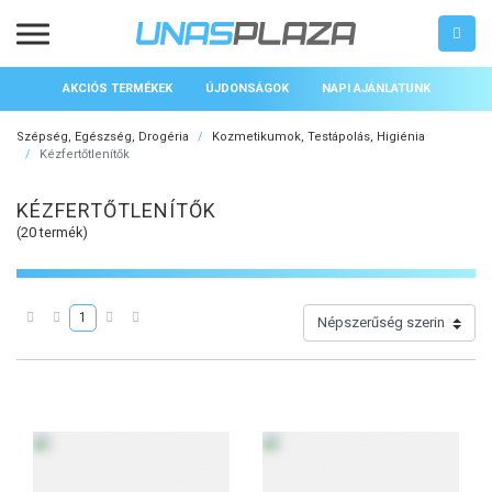
AKCIÓS TERMÉKEK
ÚJDONSÁGOK
NAPI AJÁNLATUNK
Szépség, Egészség, Drogéria
Kozmetikumok, Testápolás, Higiénia
Kézfertőtlenítők
KÉZFERTŐTLENÍTŐK
(20 termék)
1