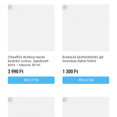
O’Keeffe’s Working Hands
BradoLife kézfertőtlenítő gél
kézkrém száraz, repedezett
levendula illattal 500ml
bőrre – tubusos, 80 ml
3 990 Ft
1 300 Ft
RÉSZLETEK
RÉSZLETEK