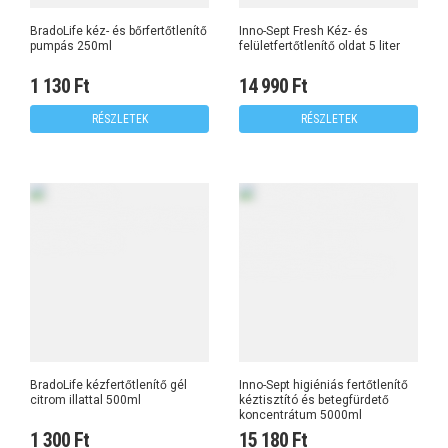
BradoLife kéz- és bőrfertőtlenítő
Inno-Sept Fresh Kéz- és
pumpás 250ml
felületfertőtlenítő oldat 5 liter
1 130 Ft
14 990 Ft
RÉSZLETEK
RÉSZLETEK
BradoLife kézfertőtlenítő gél
Inno-Sept higiéniás fertőtlenítő
citrom illattal 500ml
kéztisztító és betegfürdető
koncentrátum 5000ml
1 300 Ft
15 180 Ft