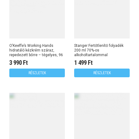
O’Keeffe’s Working Hands
Stanger Fertőtlenítő folyadék
hidratáló kézkrém száraz,
200 ml 70%-os
repedezett bőrre – tégelyes, 96
alkoholtartalommal
g
3 990 Ft
1 499 Ft
RÉSZLETEK
RÉSZLETEK