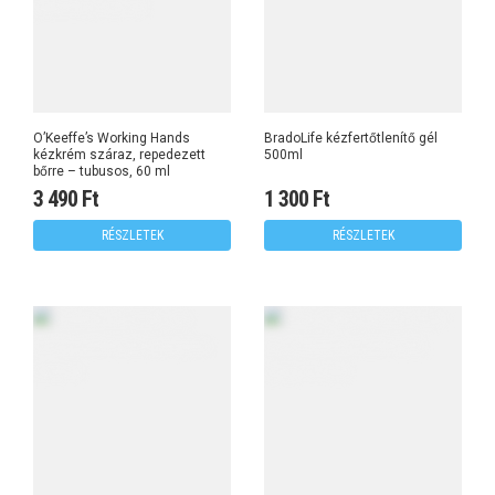
O’Keeffe’s Working Hands
BradoLife kézfertőtlenítő gél
kézkrém száraz, repedezett
500ml
bőrre – tubusos, 60 ml
3 490 Ft
1 300 Ft
RÉSZLETEK
RÉSZLETEK