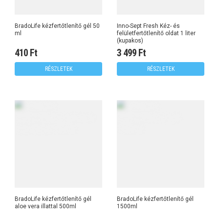
BradoLife kézfertőtlenítő gél 50
Inno-Sept Fresh Kéz- és
ml
felületfertőtlenítő oldat 1 liter
(kupakos)
410 Ft
3 499 Ft
RÉSZLETEK
RÉSZLETEK
BradoLife kézfertőtlenítő gél
BradoLife kézfertőtlenítő gél
aloe vera illattal 500ml
1500ml