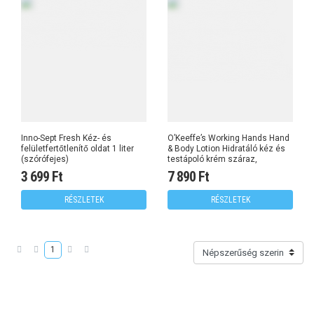
Inno-Sept Fresh Kéz- és
O’Keeffe’s Working Hands Hand
felületfertőtlenítő oldat 1 liter
& Body Lotion Hidratáló kéz és
(szórófejes)
testápoló krém száraz,
repedezett bőrre 315 ml
3 699 Ft
7 890 Ft
RÉSZLETEK
RÉSZLETEK
1