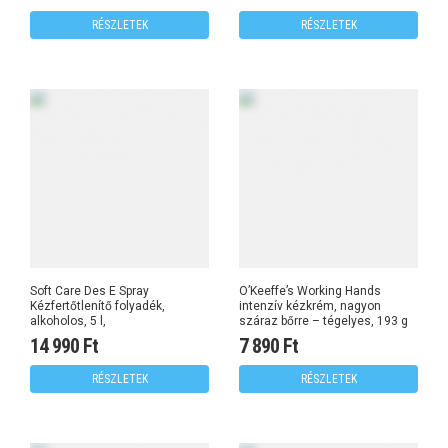
RÉSZLETEK
RÉSZLETEK
Soft Care Des E Spray
O’Keeffe’s Working Hands
Kézfertőtlenítő folyadék,
intenzív kézkrém, nagyon
alkoholos, 5 l,
száraz bőrre – tégelyes, 193 g
14 990 Ft
7 890 Ft
RÉSZLETEK
RÉSZLETEK