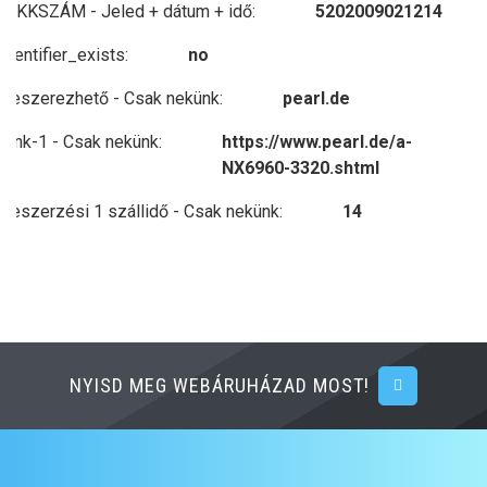
CIKKSZÁM - Jeled + dátum + idő:
5202009021214
Napelemes LED lámpa
identifier_exists:
no
Egyszerű összeszerelés padlócsavarozással
Fröccsenésálló rozsdamentes acél ház: IP44
Beszerezhető - Csak nekünk:
pearl.de
Tápellátás: integrált Li-Ion akkumulátor 2200 mAh-val
Világítási idő: akár 18 óra
Link-1 - Csak nekünk:
https://www.pearl.de/a-
Méretek: 16 x 85 cm
NX6960-3320.shtml
Súly: 940
Beszerzési 1 szállidő - Csak nekünk:
14
NYISD MEG WEBÁRUHÁZAD MOST!