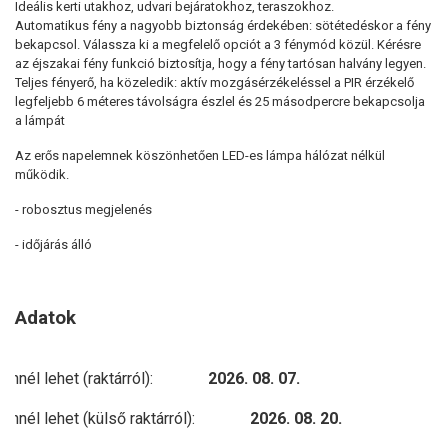
Ideális kerti utakhoz, udvari bejáratokhoz, teraszokhoz.
Automatikus fény a nagyobb biztonság érdekében: sötétedéskor a fény
bekapcsol. Válassza ki a megfelelő opciót a 3 fénymód közül. Kérésre
az éjszakai fény funkció biztosítja, hogy a fény tartósan halvány legyen.
Teljes fényerő, ha közeledik: aktív mozgásérzékeléssel a PIR érzékelő
legfeljebb 6 méteres távolságra észlel és 25 másodpercre bekapcsolja
a lámpát
Az erős napelemnek köszönhetően LED-es lámpa hálózat nélkül
működik.
- robosztus megjelenés
- időjárás álló
- rozsdamentes acél ház
- 3 különböző fénymód állítható: állandó éjszakai fény (75 lumen),
Adatok
mozgásvezérlés éjszakai fénnyel (éjszakai fény 75 lumenrel, mozgáskor
25 másodpercig világít 400 lumen), mozgásvezérlés (csak 25
másodpercig tartó mozgással világít 600 lumen)
Önnél lehet (raktárról):
2026. 08. 07.
- beépített szürkületi érzékelő: sötétben aktiválja a fény funkciót
Önnél lehet (külső raktárról):
2026. 08. 20.
- PIR mozgásérzékelő: hatótávolság akár 6 méter, érzékelési szög: 90 °
- önellátó az integrált napelem (105 x 105 mm) 1,8 watt