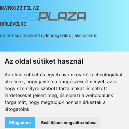
IRATKOZZ FEL AZ
HÍRLEVÉLRE
és értesülj elsőként újdonságainkról, akcióinkról!
Az oldal sütiket használ
LEGYÉL PARTNERÜNK!
Az oldal sütiket és egyéb nyomkövető technológiákat
ÁLTALÁNOS INFORMÁCIÓK
alkalmaz, hogy javítsa a böngészési élményét, azzal
hogy személyre szabott tartalmakat és célzott
ADATKEZELÉSI TÁJÉKOZTATÓ
hirdetéseket jelenít meg, és elemzi a weboldalunk
forgalmát, hogy megtudjuk honnan érkeztek a
Süti beállítások
látogatóink.
Unas Online Kft. - © 2026. - Minden jog fenntartva
Elfogadom
Beállítások megváltoztatása